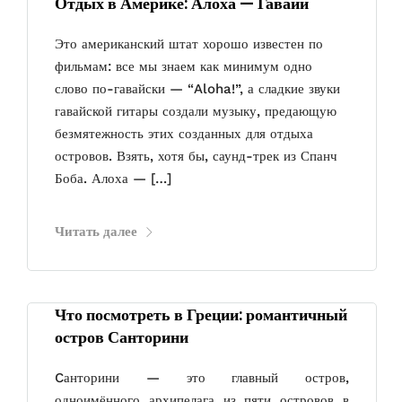
Отдых в Америке: Алоха — Гавайи
Это американский штат хорошо известен по
фильмам: все мы знаем как минимум одно
слово по-гавайски — “Aloha!”, а сладкие звуки
гавайской гитары создали музыку, предающую
безмятежность этих созданных для отдыха
островов. Взять, хотя бы, саунд-трек из Спанч
Боба. Алоха — […]
Читать далее
Что посмотреть в Греции: романтичный
остров Санторини
Cанторини — это главный остров,
одноимённого архипелага из пяти островов в