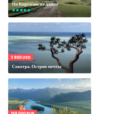
По Киргизии на джипе
3 900 USD
Сокотра. Остров мечты
159 000 RUB