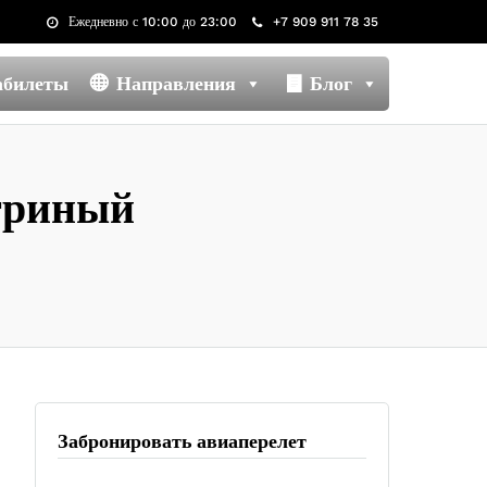
Ежедневно с 10:00 до 23:00
+7 909 911 78 35
абилеты
Направления
Блог
игриный
Забронировать авиаперелет