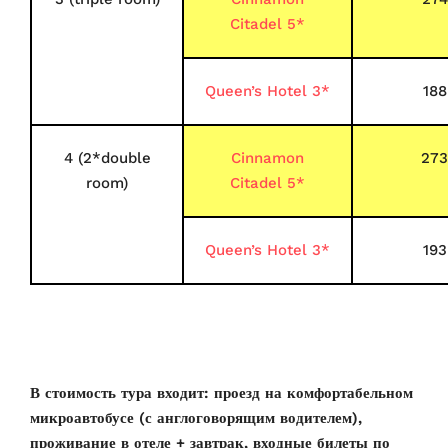
Citadel 5*
Queen’s Hotel 3*
188
4 (2*double
Cinnamon
273
room)
Citadel 5*
Queen’s Hotel 3*
193
В стоимость тура входит: проезд на комфортабельном
микроавтобусе
(с англоговорящим водителем)
,
проживание в отеле + завтрак, входные билеты по