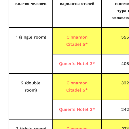
кол-во человек
варианты отелей
стоимо
тура 
человек
1 (single room)
Cinnamon
555
Citadel 5*
Queen’s Hotel 3*
408
2 (double
Cinnamon
322
room)
Citadel 5*
Queen’s Hotel 3*
242
3 (triple room)
Cinnamon
274