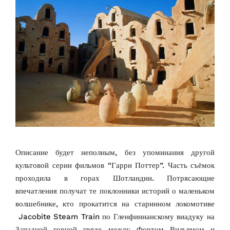
Описание будет неполным, без упоминания другой
культовой серии фильмов “Гарри Поттер”. Часть съёмок
проходила в горах Шотландии. Потрясающие
впечатления получат те поклонники историй о маленьком
волшебнике, кто прокатится на старинном локомотиве
Jacobite Steam Train по Гленфиннанскому виадуку на
Западной горной гряде между Фортом Вильямом и