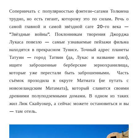
Соперничать с популярностью фэнтези-сагами Толкиена
трудно, но есть гигант, которому это по силам. Речь о
самой главной и самой звёздной саге 20-го века —
“Звёздные войны”. Поклонникам творения Джорджа
Лукаса повезло — самые узнаваемые пейзажи фильма
находятся в прекрасном Тунисе. Точный адрес планеты
Татуин — город Татвин (да, Лукас и название взял),
ищите заброшенные берберские зернохранилища,
которые уже перестали быть заброшенными. Часть
съёмок проходила в округе Матмата (не путать с
новозеландским Матамата), который славится своими
древними полуподземными домами. В одном из таких
жил Люк Скайуокер, а сейчас можете остановиться и вы
— там отель.