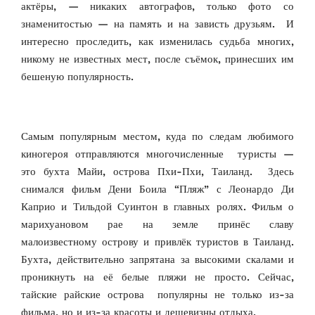
актёры, — никаких автографов, только фото со
знаменитостью — на память и на зависть друзьям. И
интересно проследить, как изменилась судьба многих,
никому не известных мест, после съёмок, принесших им
бешеную популярность.
Самым популярным местом, куда по следам любимого
киногероя отправляются многочисленные туристы —
это бухта Майи, острова Пхи-Пхи, Таиланд. Здесь
снимался фильм Дени Боила “Пляж” с Леонардо Ди
Каприо и Тильдой Суинтон в главных ролях. Фильм о
марихуановом рае на земле принёс славу
малоизвестному острову и привлёк туристов в Таиланд.
Бухта, действительно запрятана за высокими скалами и
проникнуть на её белые пляжи не просто. Сейчас,
тайские райские острова популярны не только из-за
фильма, но и из-за красоты и дешевизны отдыха.