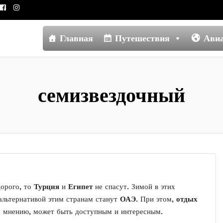
Главная
Путешествия
Ави
семизвездочный
дорого, то
Турция
и
Египет
не спасут. Зимой в этих
 альтернативой этим странам станут
ОАЭ
. При этом,
отдых
у мнению, может быть доступным и интересным.